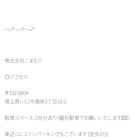
𓂃𓈒𓏸𓂃𓈒𓏸𓂃𓈒𓏸
株式会社こまむぐ
◎アクセス
〒332-0004
埼玉県川口市領家3丁目10-2
駐車スペース：2台分あり（縦列駐車でお願いいたします🙇‍♀️）
※近くにコインパーキングもございます（徒歩2分)