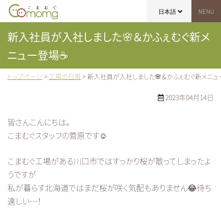
こまむぐ｜Comomg｜木のおもちゃブランド
新入社員が入社しました🌸＆かふぇむぐ新メ
ニュー登場☕
トップページ
>
工房の日常
>
新入社員が入社しました🌸＆かふぇむぐ新メニュ
2023年04月14日
皆さんこんにちは。
こまむぐスタッフの菅原です☺️
こまむぐ工場がある川口市ではすっかり桜が散ってしまったよ
うですが
私が暮らす北海道ではまだ桜が咲く気配もありません😂待ち
遠しい…！